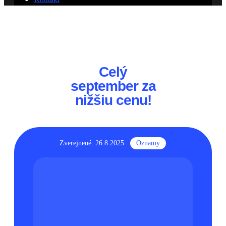
Celý
september za
nižšiu cenu!
Zverejnené: 26.8.2025
Oznamy