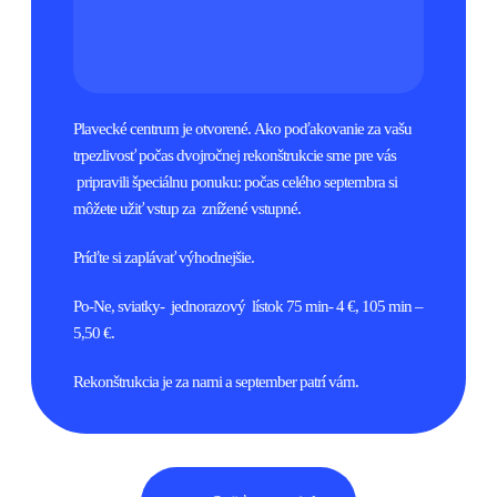
Plavecké centrum je otvorené. Ako poďakovanie za vašu
trpezlivosť počas dvojročnej rekonštrukcie sme pre vás
pripravili špeciálnu ponuku: počas celého septembra si
môžete užiť vstup za znížené vstupné.
Príďte si zaplávať výhodnejšie.
Po-Ne, sviatky- jednorazový lístok 75 min- 4 €, 105 min –
5,50 €.
Rekonštrukcia je za nami a september patrí vám.