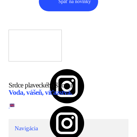
Späť na novinky
Srdce plaveckého športu.
Voda, vášeň, víťazstvá.
Navigácia