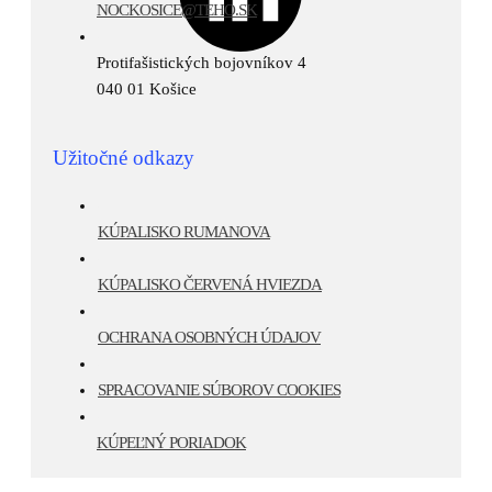
NOCKOSICE@TEHO.SK
/
Protifašistických bojovníkov 4
040 01 Košice
Užitočné odkazy
/
KÚPALISKO RUMANOVA
/
KÚPALISKO ČERVENÁ HVIEZDA
/
OCHRANA OSOBNÝCH ÚDAJOV
/
SPRACOVANIE SÚBOROV COOKIES
/
KÚPEĽNÝ PORIADOK